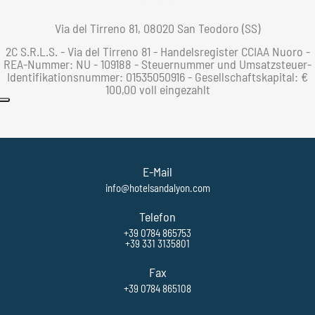
Via del Tirreno 81, 08020 San Teodoro (SS)
2C S.R.L.S. - Via del Tirreno 81 - Handelsregister CCIAA Nuoro -
REA-Nummer: NU - 109188 - Steuernummer und Umsatzsteuer-
Identifikationsnummer: 01535050916 - Gesellschaftskapital: €
100,00 voll eingezahlt
E-Mail
info@hotelsandalyon.com
Telefon
+39 0784 865753
+39 331 3135801
Fax
+39 0784 865108