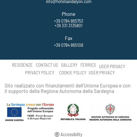
info@hotelsandalyon.com
Phone
+39 0784 865753
+39 331 3135801
Fax
+39 0784 865108
RESIDENZE
CONTACT US
GALLERY
FERRIES
USER PRIVACY
PRIVACY POLICY
COOKIE POLICY
USER PRIVACY
Sito realizzato con finanziamenti dell'Unione Europea e con
il supporto della Regione Autonoma della Sardegna
Accessibility