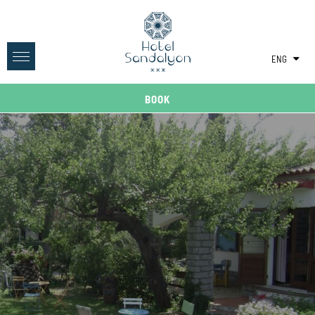
ENG
ITA
BOOK
DEU