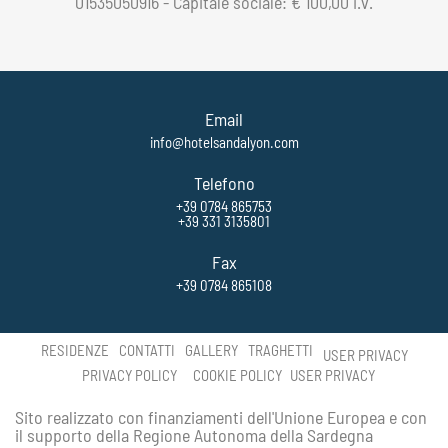
01535050916 - Capitale sociale: € 100,00 i.v.
Email
info@hotelsandalyon.com
Telefono
+39 0784 865753
+39 331 3135801
Fax
+39 0784 865108
RESIDENZE
CONTATTI
GALLERY
TRAGHETTI
USER PRIVACY
PRIVACY POLICY
COOKIE POLICY
USER PRIVACY
Sito realizzato con finanziamenti dell'Unione Europea e con
il supporto della Regione Autonoma della Sardegna