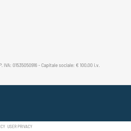
 IVA: 01535050916 - Capitale sociale: € 100,00 i.v.
ICY
USER PRIVACY