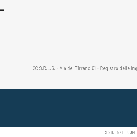
2C S.R.L.S. - Via del Tirreno 81 - Registro delle 
RESIDENZE
CONT