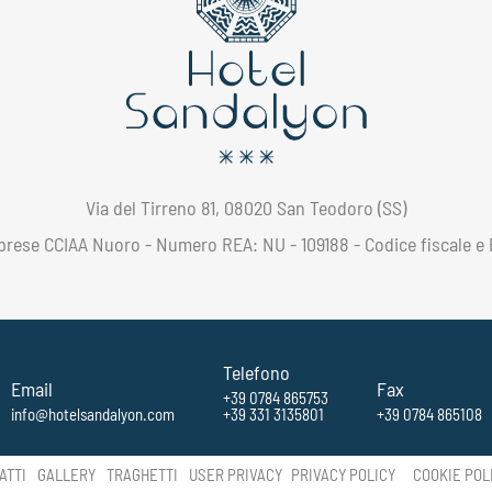
Via del Tirreno 81, 08020 San Teodoro (SS)
Imprese CCIAA Nuoro - Numero REA: NU - 109188 - Codice fiscale e P.
Telefono
Email
Fax
+39 0784 865753
info@hotelsandalyon.com
+39 331 3135801
+39 0784 865108
ATTI
GALLERY
TRAGHETTI
USER PRIVACY
PRIVACY POLICY
COOKIE POL