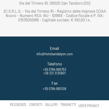
Via del Tirreno 81, 08020 San Teodoro (SS)
2C S.R.L.S. - Via del Tirreno 81 - Registro delle Imprese CCIAA
Nuoro - Numero REA: NU - 109188 - Codice fiscale e P. IVA:
01535050916 - Capitale sociale: € 100,00 i.v.
Email
info@hotelsandalyon.com
Telefono
+39 0784 865753
+39 331 3135801
Fax
+39 0784 865108
RESIDENZE
CONTATTI
GALLERY
TRAGHETTI
USER PRIVACY