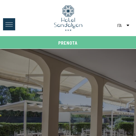
ITA
ENG
PRENOTA
DEU